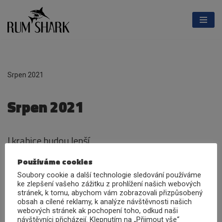
Přeskočit
na
obsah
Srpen 2021
Srpen 2021
I krabice budou lepší
27. 8. 2021
Používáme cookies
Soubory cookie a další technologie sledování používáme
U první série jste museli dávat velmi dobrý pozor,
ke zlepšení vašeho zážitku z prohlížení našich webových
stránek, k tomu, abychom vám zobrazovali přizpůsobený
abyste si při otevírání nepoškodili krabice. S novými
obsah a cílené reklamy, k analýze návštěvnosti našich
krabicemi budete v suchu a bezpečí.
webových stránek ak pochopení toho, odkud naši
návštěvníci přicházejí. Klepnutím na „Přijmout vše“