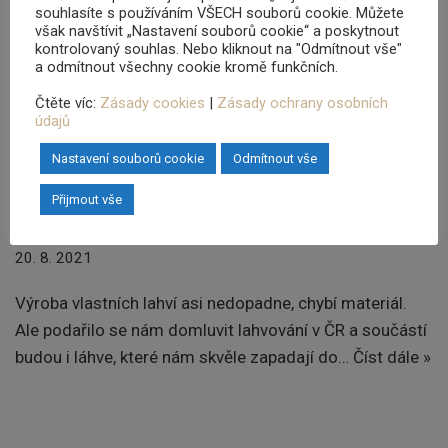
souhlasíte s používáním VŠECH souborů cookie. Můžete
Máme etikety!
však navštívit „Nastavení souborů cookie“ a poskytnout
kontrolovaný souhlas. Nebo kliknout na "Odmítnout vše"
25. 8. 2021
a odmítnout všechny cookie kromě funkčních.
Čtěte víc:
Zásady cookies
|
Zásady ochrany osobních
Grafici i tiskaři odvedli skvělou práci a etikety pro Rum
údajů
Shark Série II jsou od dnešního dne připravené na
Nastavení souborů cookie
Odmítnout vše
lepení. Teď už jen sehnat láhve, naplnit a…
Číst dále »
Přijmout vše
“Picí” Rum Sharky budeme plnit v ČR!
20. 8. 2021
Výroba vlastních lahví asi nedopadne, chybí materiál.
Ale podařilo se nám domluvit lahvování v ČR a součástí
budou i láhve, které nám skvěle zapadají do…
Číst dále »