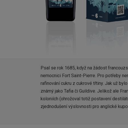
Psal se rok 1685, když na žádost francouzsk
nemocnici Fort Saint-Pierre. Pro potřeby n
rafinování cukru z cukrové třtiny. Jak už by
známý jako Tafia či Guildive. Jelikož ale Fra
koloniích (ohrožoval totiž postavení destilá
zjednodušení výslovnosti pro anglické kupce