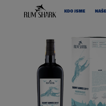
KDO JSME
NAŠ
Přeskočit
na
obsah