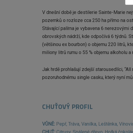
V dnešní době je destilerie Sainte-Marie ne
pozemků o rozloze cca 250 ha přímo na ostr
Stávající palírna je vybavena 6 nerezovými 
obrovských nádrží, kde odpočívá 6 týdnů. S
(většinou ex bourbon) o objemu 220 litrů, kte
miliony litrů rumu o 55 % objemu alkoholu a
Jak hrdě prohlašují zdejší starousedlíci, “A
pozoruhodnému single casku, který nyní mů
CHUŤOVÝ PROFIL
VŮNĚ:
Pepř, Tráva, Vanilka, Leštěnka, Vínovic
CHUŤ:
Citrusy, Spálené dřevo, Hořká čokoláda