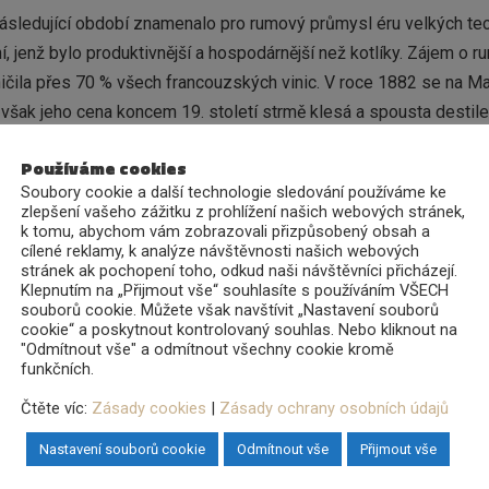
 následující období znamenalo pro rumový průmysl éru velkých t
, jenž bylo produktivnější a hospodárnější než kotlíky. Zájem o r
ničila přes 70 % všech francouzských vinic. V roce 1882 se na Ma
ak jeho cena koncem 19. století strmě klesá a spousta destileri
ly počátky „Agricole“ rumu na Martiniku.
Používáme cookies
Soubory cookie a další technologie sledování používáme ke
, obchodník z Marseille, na Martiniku několik usedlostí a mezi nim
zlepšení vašeho zážitku z prohlížení našich webových stránek,
k tomu, abychom vám zobrazovali přizpůsobený obsah a
 (Rhum des plantations de Saint-James) a ujal se kontroly nad 
cílené reklamy, k analýze návštěvnosti našich webových
é proběhla výměna stávajících pot stillů za nové kolonové destila
stránek ak pochopení toho, odkud naši návštěvníci přicházejí.
Klepnutím na „Přijmout vše“ souhlasíte s používáním VŠECH
souborů cookie. Můžete však navštívit „Nastavení souborů
cookie“ a poskytnout kontrolovaný souhlas. Nebo kliknout na
"Odmítnout vše" a odmítnout všechny cookie kromě
 rum Saint James. Tehdy totiž na trh uvedli první „Vintage“ edici
funkčních.
oce 1973 kupuje značku Saint James konsorcium Cointreau a sous
Čtěte víc:
Zásady cookies
|
Zásady ochrany osobních údajů
 stejnojmennou destilerii. Rok 1996 byl přelomový pro veškerou 
ertifikaci (ochranné označení) geografického původu. V roce 20
Nastavení souborů cookie
Odmítnout vše
Přijmout vše