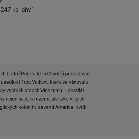
 247 ks lahví
h bratří (Pères de la Charité) provozovat
sedlost Trou Vaillant, která se věnovala
lasy vyráběli předchůdce rumu – destilát
y nejen na jejím území, ale také v jejích
glických kolonií v severní Americe. Kvůli