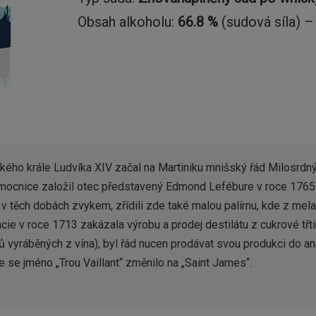
Obsah alkoholu:
66.8 %
(sudová síla) –
ého krále Ludvíka XIV začal na Martiniku mnišský řád Milosrdnýc
emocnice založil otec představený Edmond Lefébure v roce 1765 u
lo v těch dobách zvykem, zřídili zde také malou palírnu, kde z me
ncie v roce 1713 zakázala výrobu a prodej destilátu z cukrové třtin
tů vyráběných z vína), byl řád nucen prodávat svou produkci do an
 se jméno „Trou Vaillant“ změnilo na „Saint James“.