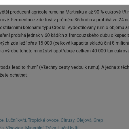
jvětší producent agricole rumu na Martiniku a až 90 % cukrové třt
ově. Fermentace zde trvá v průměru 36 hodin a probíhá ve 24 ner
destilačními kolonami typu Creole. Vydestilovaný rum o objemu 
taření probíhá jednak v 60 kádích z francouzského dubu o kapaci
rých zde leží přes 15 000 (celková kapacita skladů činí 8 milionů
 na výrobu tohoto množství spotřebuje celkem 40 000 tun cukrové 
ll roads lead to rhum” (Všechny cesty vedou k rumu). A jedna z tě
žete ochutnat.
e, Luční kvítí, Tropické ovoce, Citrusy, Olejová, Grep
, Vínovice, Minerální, Tráva, Luční kvítí