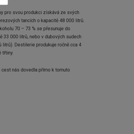
iny pro svou produkci získává ze svých
ezových tancích o kapacitě 48 000 litrů.
alkoholu 70 – 73 % se přesunuje do
tě 33 000 litrů, nebo v dubových sudech
 litrů). Destilerie produkuje ročně cca 4
třtiny.
ch cest nás dovedla přímo k tomuto