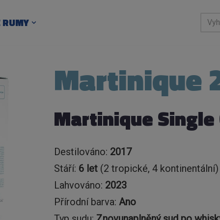
E RUMY
Martinique 
Martinique Single
Destilováno:
2017
Stáří:
6 let
(2 tropické, 4 kontinentální)
Lahvováno:
2023
Přírodní barva:
Ano
Typ sudu:
Znovunaplněný sud po whisk