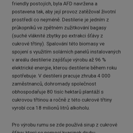
friendly postojích, byla AFD navržena a
postavena tak, aby její provoz zatěžoval životní
prostředí co nejméně. Destilerie je jedním z
průkopníků ve zpětném zužitkování bagasy
(suché vláknité zbytky po extrakci šťávy z
cukrové třtiny). Spalování této biomasy ve
spojení s využitím solárních panelů instalovaných
v areálu destilerie zajišťuje výrobu až 96 %
elektrické energie, kterou destilerie během roku
spotřebuje. V destilerii pracuje zhruba 4 000
zaměstnanců, dohromady společnost
obhospodařuje 80 tisíc hektarů plantáží s
cukrovou třtinou a ročně z této cukrové třtiny
vyrobí cca 18 milionů litrů alkoholu.
Pro výrobu rumu se zde používá sirup z cukrové
šťávy, který se pomocí kvasinek druhu