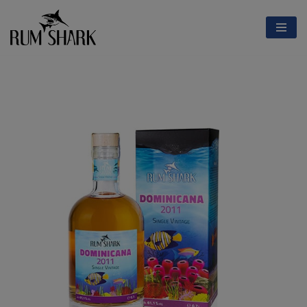
Přeskočit
na
obsah