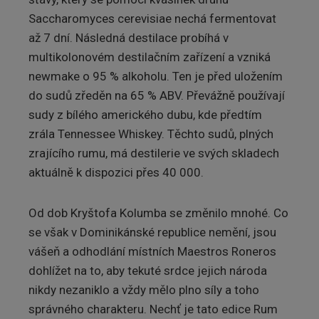
Saccharomyces cerevisiae nechá fermentovat
až 7 dní. Následná destilace probíhá v
multikolonovém destilačním zařízení a vzniká
newmake o 95 % alkoholu. Ten je před uložením
do sudů zředěn na 65 % ABV. Převážně používají
sudy z bílého amerického dubu, kde předtím
zrála Tennessee Whiskey. Těchto sudů, plných
zrajícího rumu, má destilerie ve svých skladech
aktuálně k dispozici přes 40 000.
Od dob Kryštofa Kolumba se změnilo mnohé. Co
se však v Dominikánské republice nemění, jsou
vášeň a odhodlání místních Maestros Roneros
dohlížet na to, aby tekuté srdce jejich národa
nikdy nezaniklo a vždy mělo plno síly a toho
správného charakteru. Nechť je tato edice Rum