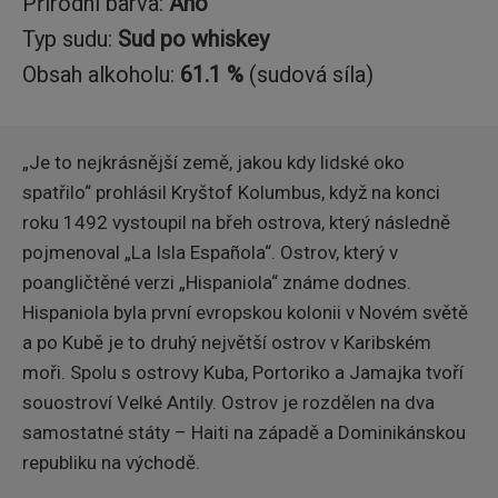
Přírodní barva:
Ano
Typ sudu:
Sud po whiskey
Obsah alkoholu:
61.1 %
(sudová síla)
„Je to nejkrásnější země, jakou kdy lidské oko
spatřilo“ prohlásil Kryštof Kolumbus, když na konci
roku 1492 vystoupil na břeh ostrova, který následně
pojmenoval „La Isla Española“. Ostrov, který v
poangličtěné verzi „Hispaniola“ známe dodnes.
Hispaniola byla první evropskou kolonii v Novém světě
a po Kubě je to druhý největší ostrov v Karibském
moři. Spolu s ostrovy Kuba, Portoriko a Jamajka tvoří
souostroví Velké Antily. Ostrov je rozdělen na dva
samostatné státy – Haiti na západě a Dominikánskou
republiku na východě.