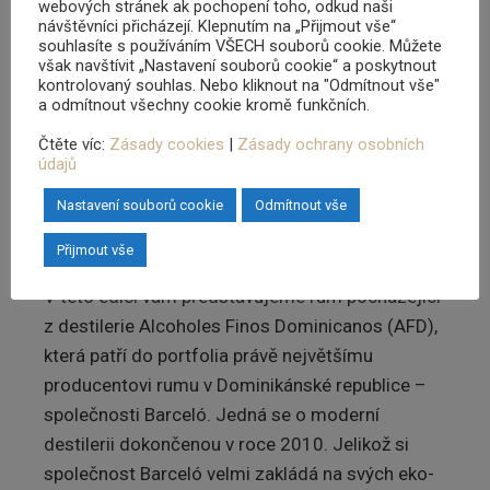
webových stránek ak pochopení toho, odkud naši
návštěvníci přicházejí. Klepnutím na „Přijmout vše“
jež započala svou činnost v roce 1852 a i dnes
souhlasíte s používáním VŠECH souborů cookie. Můžete
patří ke třem nejvýznamnějším producentům
však navštívit „Nastavení souborů cookie“ a poskytnout
kontrolovaný souhlas. Nebo kliknout na "Odmítnout vše"
rumu v zemi. Dalšími dvěma největšími
a odmítnout všechny cookie kromě funkčních.
producenty jsou společnost Brugal založená v
Čtěte víc:
Zásady cookies
|
Zásady ochrany osobních
roce 1888 a společnost Barceló, jejíž vznik se
údajů
datuje do roku 1930. Právě Barceló, největší ze
všech tří, se pohybuje na předních příčkách v
Nastavení souborů cookie
Odmítnout vše
celosvětovém žebříčku výroby rumů.
Přijmout vše
V této edici vám představujeme rum pocházející
z destilerie Alcoholes Finos Dominicanos (AFD),
která patří do portfolia právě největšímu
producentovi rumu v Dominikánské republice –
společnosti Barceló. Jedná se o moderní
destilerii dokončenou v roce 2010. Jelikož si
společnost Barceló velmi zakládá na svých eko-