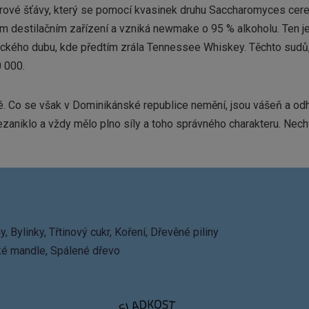
rové šťávy, který se pomocí kvasinek druhu Saccharomyces cerev
m destilačním zařízení a vzniká newmake o 95 % alkoholu. Ten 
ického dubu, kde předtím zrála Tennessee Whiskey. Těchto sudů, 
0 000.
 Co se však v Dominikánské republice nemění, jsou vášeň a odh
 nezaniklo a vždy mělo plno síly a toho správného charakteru. Ne
y, Bylinky, Třtinový cukr, Koření, Dřevěné piliny
řké mandle, Spálené dřevo