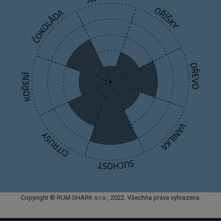
Copyright © RUM SHARK s.r.o., 2022. Všechna práva vyhrazena.