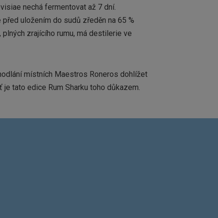
isiae nechá fermentovat až 7 dní.
je před uložením do sudů zředěn na 65 %
plných zrajícího rumu, má destilerie ve
odlání místních Maestros Roneros dohlížet
chť je tato edice Rum Sharku toho důkazem.