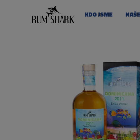
KDO JSME
NAŠ
Přeskočit
na
obsah