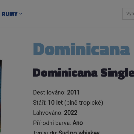
E RUMY
Dominicana 
Dominicana Single
Destilováno:
2011
Stáří:
10 let
(plně tropické)
Lahvováno:
2022
Přírodní barva:
Ano
Typ sudu:
Sud po whiskey