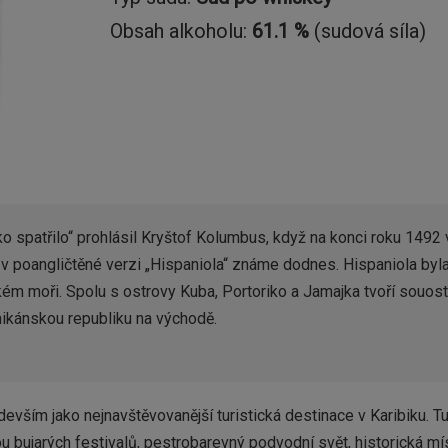
Obsah alkoholu:
61.1 %
(sudová síla)
ko spatřilo“ prohlásil Kryštof Kolumbus, když na konci roku 1492 
ý v poangličtěné verzi „Hispaniola“ známe dodnes. Hispaniola byl
kém moři. Spolu s ostrovy Kuba, Portoriko a Jamajka tvoří souostr
ikánskou republiku na východě.
vším jako nejnavštěvovanější turistická destinace v Karibiku. T
ou bujarých festivalů, pestrobarevný podvodní svět, historická m