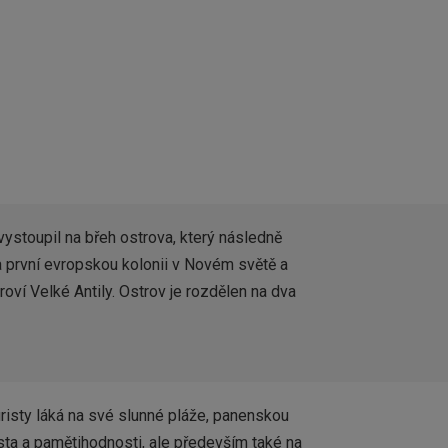
vystoupil na břeh ostrova, který následně
a první evropskou kolonii v Novém světě a
oví Velké Antily. Ostrov je rozdělen na dva
uristy láká na své slunné pláže, panenskou
ísta a pamětihodnosti, ale především také na