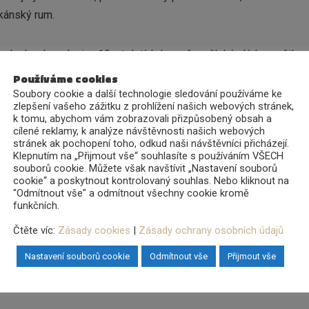
ikánský rum.
hruba do poloviny 19. století, kdy se španělská vláda snažila v
lší výnosy. Nejstarším producentem rumu v Dominikánské republic
Používáme cookies
 třem nejvýznamnějším producentům rumu v zemi. Dalšími dvěma n
Soubory cookie a další technologie sledování používáme ke
zlepšení vašeho zážitku z prohlížení našich webových stránek,
celó, jejíž vznik se datuje do roku 1930. Právě Barceló, největší
k tomu, abychom vám zobrazovali přizpůsobený obsah a
umů.
cílené reklamy, k analýze návštěvnosti našich webových
stránek ak pochopení toho, odkud naši návštěvníci přicházejí.
Klepnutím na „Přijmout vše“ souhlasíte s používáním VŠECH
ící z destilerie Alcoholes Finos Dominicanos (AFD), která patří
souborů cookie. Můžete však navštívit „Nastavení souborů
cookie“ a poskytnout kontrolovaný souhlas. Nebo kliknout na
i Barceló. Jedná se o moderní destilerii dokončenou v roce 201
"Odmítnout vše" a odmítnout všechny cookie kromě
a AFD navržena a postavena tak, aby její provoz zatěžoval životní
funkčních.
(suché vláknité zbytky po extrakci šťávy z cukrové třtiny). Spa
Čtěte víc:
Zásady cookies
|
Zásady ochrany osobních údajů
lerie zajišťuje výrobu až 96 % elektrické energie, kterou destiler
Nastavení souborů cookie
Odmítnout vše
Přijmout vše
 společnost obhospodařuje 80 tisíc hektarů plantáží s cukrovou 