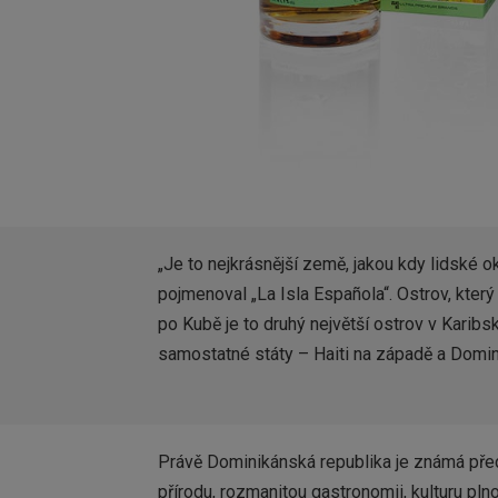
„Je to nejkrásnější země, jakou kdy lidské o
pojmenoval „La Isla Española“. Ostrov, kter
po Kubě je to druhý největší ostrov v Karibs
samostatné státy – Haiti na západě a Domin
Právě Dominikánská republika je známá přede
přírodu, rozmanitou gastronomii, kulturu pln