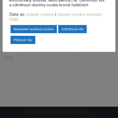
včas, takže my nestihneme předvánoční termín vydání.
kontrolovaný souhlas. Nebo kliknout na "Odmítnout vše"
a odmítnout všechny cookie kromě funkčních.
Nevadí, my jsme připraveni byli.
Čtěte víc:
Zásady cookies
|
Zásady ochrany osobních
údajů
Takže vás budeme napínat až do ledna.
Nastavení souborů cookie
Odmítnout vše
Přijmout vše
PŘEDCHOZÍ
DALŠÍ
Založili jsme Rum Shark
Když se daří, tak se daří!
s.r.o.
RUMSHARK běží na
WordPressu