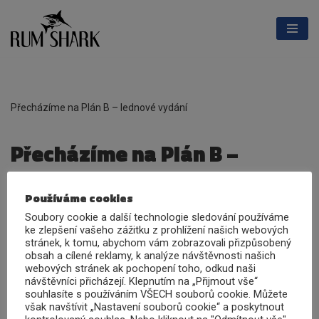
Přeskočit
na
obsah
Přecházíme na Plán B – lednové vydání
Přecházíme na Plán B –
lednové vydání
Používáme cookies
Soubory cookie a další technologie sledování používáme
10. 12. 2020
ke zlepšení vašeho zážitku z prohlížení našich webových
stránek, k tomu, abychom vám zobrazovali přizpůsobený
obsah a cílené reklamy, k analýze návštěvnosti našich
webových stránek ak pochopení toho, odkud naši
Kdo je připraven, není překvapen. Lahvování se nám
návštěvníci přicházejí. Klepnutím na „Přijmout vše“
souhlasíte s používáním VŠECH souborů cookie. Můžete
trochu zdrželo a kamion nezvládne vyjet ze Skotska
však navštívit „Nastavení souborů cookie“ a poskytnout