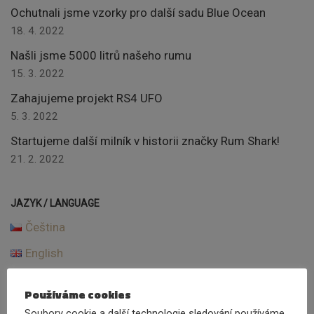
Ochutnali jsme vzorky pro další sadu Blue Ocean
18. 4. 2022
Našli jsme 5000 litrů našeho rumu
15. 3. 2022
Zahajujeme projekt RS4 UFO
5. 3. 2022
Startujeme další milník v historii značky Rum Shark!
21. 2. 2022
JAZYK / LANGUAGE
Čeština
English
Používáme cookies
Soubory cookie a další technologie sledování používáme