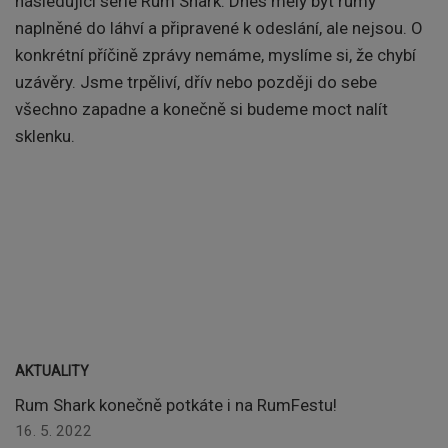
následující série Rum Shark. Dnes měly být rumy
naplněné do láhví a připravené k odeslání, ale nejsou. O
konkrétní příčině zprávy nemáme, myslíme si, že chybí
uzávěry. Jsme trpěliví, dřív nebo později do sebe
všechno zapadne a konečně si budeme moct nalít
sklenku.
AKTUALITY
Rum Shark konečně potkáte i na RumFestu!
16. 5. 2022