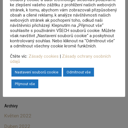
ke zlepšení vašeho zážitku z prohlížení našich webových
stránek, k tomu, abychom vám zobrazovali přizpůsobený
obsah a cílené reklamy, k analýze návštěvnosti našich
Nejnovější příspěvky
webových stránek ak pochopení toho, odkud naši
návštěvníci přicházejí. Klepnutím na „Přijmout vše“
Rum Shark konečně potkáte i na RumFestu!
souhlasíte s používáním VŠECH souborů cookie. Můžete
však navštívit „Nastavení souborů cookie“ a poskytnout
Ochutnali jsme vzorky pro další sadu Blue Ocean
kontrolovaný souhlas. Nebo kliknout na "Odmítnout vše"
a odmítnout všechny cookie kromě funkčních.
Našli jsme 5000 litrů našeho rumu
Čtěte víc:
Zásady cookies
|
Zásady ochrany osobních
Zahajujeme projekt RS4 UFO
údajů
Startujeme další milník v historii značky Rum Shark!
Nastavení souborů cookie
Odmítnout vše
Přijmout vše
Nejnovější komentáře
Archivy
Květen 2022
Duben 2022