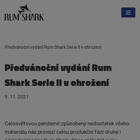
Přeskočit
na
obsah
Předvánoční vydání Rum Shark Serie II v ohrožení
Předvánoční vydání Rum
Shark Serie II v ohrožení
9. 11. 2021
Celosvětovou pandemií způsobený nedostatek všeho
materiálu nás provází celou produkční fází druhé i